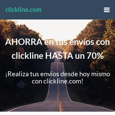
clickline.com
Togg
AHORRA en tus envíos con
navi
clickline HASTA un 70%
¡Realiza tus envíos desde hoy mismo
con clickline.com!